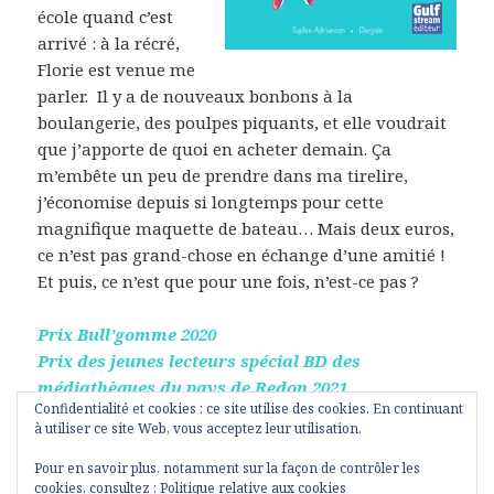
école quand c’est
arrivé : à la récré,
Florie est venue me
parler. Il y a de nouveaux bonbons à la
boulangerie, des poulpes piquants, et elle voudrait
que j’apporte de quoi en acheter demain. Ça
m’embête un peu de prendre dans ma tirelire,
j’économise depuis si longtemps pour cette
magnifique maquette de bateau… Mais deux euros,
ce n’est pas grand-chose en échange d’une amitié !
Et puis, ce n’est que pour une fois, n’est-ce pas ?
Prix Bull’gomme 2020
Prix des jeunes lecteurs spécial BD des
médiathèques du pays de Redon 2021
Confidentialité et cookies : ce site utilise des cookies. En continuant
Sélection prix Littéralouest 2019/2020, catégorie BD
à utiliser ce site Web, vous acceptez leur utilisation.
6è-5è
Pour en savoir plus, notamment sur la façon de contrôler les
cookies, consultez :
Politique relative aux cookies