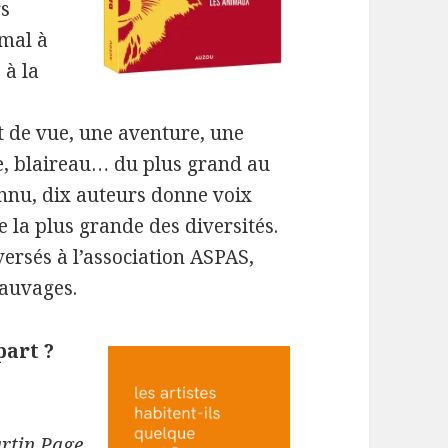
rs
imal à
 à la
t de vue, une aventure, une
e, blaireau… du plus grand au
onnu, dix auteurs donne voix
 la plus grande des diversités.
versés à l’association ASPAS,
auvages.
part ?
artin Page