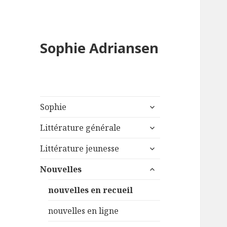
Sophie Adriansen
ouvrir
Sophie
le
ouvrir
sous-
Littérature générale
le
menu
ouvrir
sous-
Littérature jeunesse
le
menu
ouvrir
sous-
Nouvelles
le
menu
sous-
nouvelles en recueil
menu
nouvelles en ligne