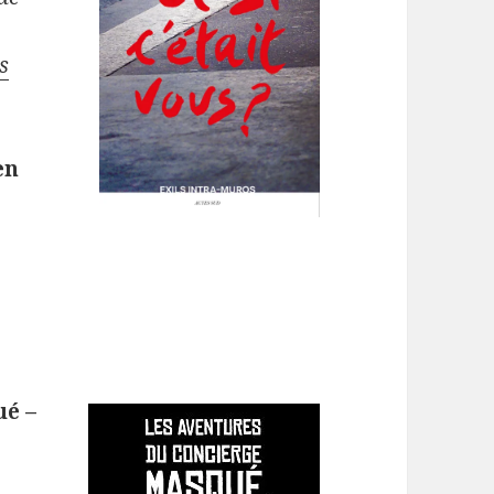
s
en
ué –