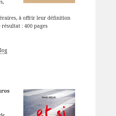
s,
éraires, à offrir leur définition
e résultat : 400 pages
log
uros
de