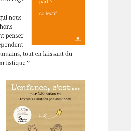
 qui nous
chons-
nt penser
répondent
humains, tout en laissant du
artistique ?