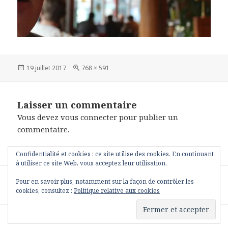
Publié
Taille
19 juillet 2017
768 × 591
le
réelle
Laisser un commentaire
Vous devez
vous connecter
pour publier un
commentaire.
Confidentialité et cookies : ce site utilise des cookies. En continuant
à utiliser ce site Web, vous acceptez leur utilisation.
Navigation
PUBLIÉ DANS
Pour en savoir plus, notamment sur la façon de contrôler les
de
franciliens
cookies, consultez :
Politique relative aux cookies
l’article
Fièrement propulsé par WordPress