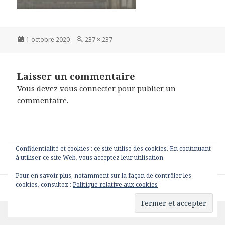
Publié
Taille
1 octobre 2020
237 × 237
le
réelle
Laisser un commentaire
Vous devez
vous connecter
pour publier un
commentaire.
Navigation
Confidentialité et cookies : ce site utilise des cookies. En continuant
PUBLIÉ DANS
de
à utiliser ce site Web, vous acceptez leur utilisation.
LAP
l’article
Pour en savoir plus, notamment sur la façon de contrôler les
cookies, consultez :
Politique relative aux cookies
Fièrement propulsé par WordPress