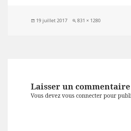
Publié
Taille
19 juillet 2017
831 × 1280
le
réelle
Laisser un commentaire
Vous devez
vous connecter
pour publ