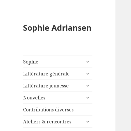
Sophie Adriansen
ouvrir
Sophie
le
ouvrir
sous-
Littérature générale
le
menu
ouvrir
sous-
Littérature jeunesse
le
menu
ouvrir
sous-
Nouvelles
le
menu
sous-
Contributions diverses
menu
ouvrir
Ateliers & rencontres
le