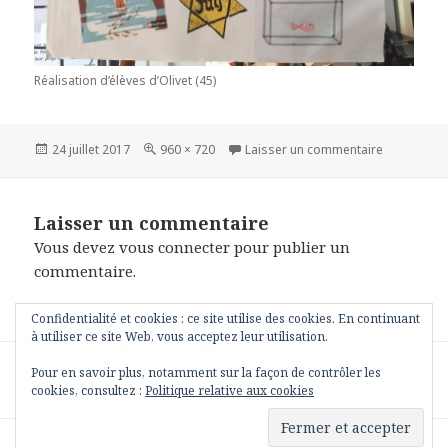
Réalisation d’élèves d’Olivet (45)
Publié
Taille
sur Olivet
24 juillet 2017
960 × 720
Laisser un commentaire
le
réelle
Laisser un commentaire
Vous devez
vous connecter
pour publier un
commentaire.
Confidentialité et cookies : ce site utilise des cookies. En continuant
à utiliser ce site Web, vous acceptez leur utilisation.
Navigation
PUBLIÉ DANS
Pour en savoir plus, notamment sur la façon de contrôler les
de
Max et les poissons
cookies, consultez :
Politique relative aux cookies
l’article
Fièrement propulsé par WordPress