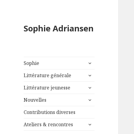
Sophie Adriansen
ouvrir
Sophie
le
ouvrir
sous-
Littérature générale
le
menu
ouvrir
sous-
Littérature jeunesse
le
menu
ouvrir
sous-
Nouvelles
le
menu
sous-
Contributions diverses
menu
ouvrir
Ateliers & rencontres
le