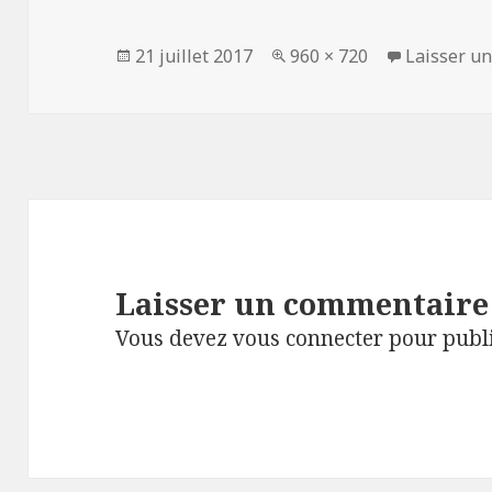
Publié
Taille
21 juillet 2017
960 × 720
Laisser u
le
réelle
Laisser un commentaire
Vous devez
vous connecter
pour publ