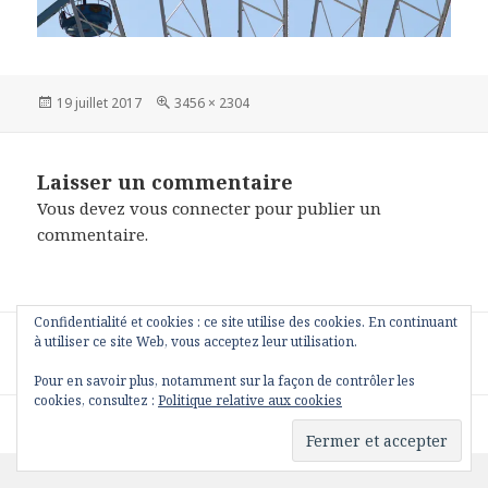
Publié
Taille
19 juillet 2017
3456 × 2304
le
réelle
Laisser un commentaire
Vous devez
vous connecter
pour publier un
commentaire.
Confidentialité et cookies : ce site utilise des cookies. En continuant
Navigation
PUBLIÉ DANS
à utiliser ce site Web, vous acceptez leur utilisation.
de
IMG_3254
l’article
Pour en savoir plus, notamment sur la façon de contrôler les
cookies, consultez :
Politique relative aux cookies
Fièrement propulsé par WordPress