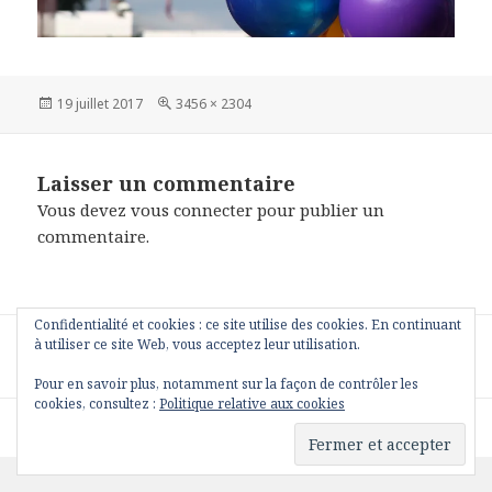
Publié
Taille
19 juillet 2017
3456 × 2304
le
réelle
Laisser un commentaire
Vous devez
vous connecter
pour publier un
commentaire.
Confidentialité et cookies : ce site utilise des cookies. En continuant
Navigation
PUBLIÉ DANS
à utiliser ce site Web, vous acceptez leur utilisation.
de
IMG_3291
l’article
Pour en savoir plus, notamment sur la façon de contrôler les
cookies, consultez :
Politique relative aux cookies
Fièrement propulsé par WordPress